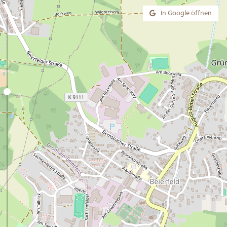
In Google öffnen
UMGEBUNG
Sightseeing Schwarzenberg
Tschechien
Fichtelberg & Gebirgsbahn
Weitere Highlights
Naturpark Erzgebirge
Freizeitparks in der Region