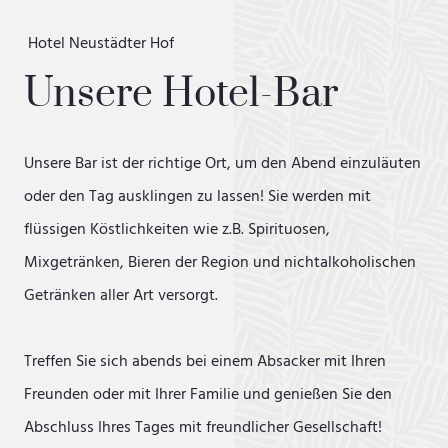
Einzelzimmer "Economy"
Hotel Neustädter Hof
Einzelzimmer "Classic"
Unsere Hotel-Bar
Einzelzimmer "Superior"
Doppelzimmer "Economy"
Unsere Bar ist der richtige Ort, um den Abend einzuläuten
Doppelzimmer "Classic"
oder den Tag ausklingen zu lassen! Sie werden mit
Doppelzimmer "Superior"
flüssigen Köstlichkeiten wie z.B. Spirituosen,
Mixgetränken, Bieren der Region und nichtalkoholischen
Junior Suite
Getränken aller Art versorgt.
Suite "Superior" mit Balkon
Treffen Sie sich abends bei einem Absacker mit Ihren
Freunden oder mit Ihrer Familie und genießen Sie den
Abschluss Ihres Tages mit freundlicher Gesellschaft!
KULINARIK