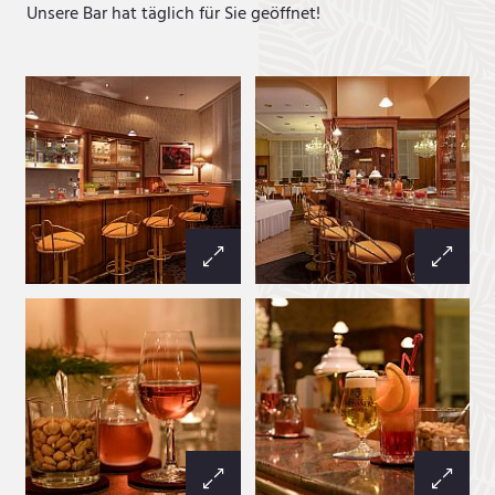
Unsere Bar hat täglich für Sie geöffnet!
Restaurant Valentin
Frühstück
Biergarten & Lounge
Hotel-Bar
Tisch reservieren
FEIERN