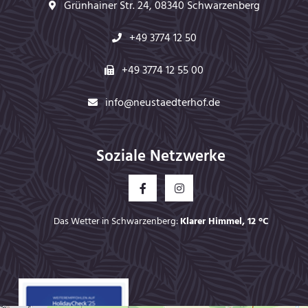
Grünhainer Str. 24, 08340 Schwarzenberg
Räumlichkeiten
+49 3774 12 50
Pauschalen
+49 3774 12 55 00
Tagung anfragen
info@neustaedterhof.de
Soziale Netzwerke
URLAUB IM ERZGEBIRGE
Das Wetter in Schwarzenberg:
Klarer Himmel, 12 °C
Wandern im Erzgebirge
Motorradfahren im Erzgebirge